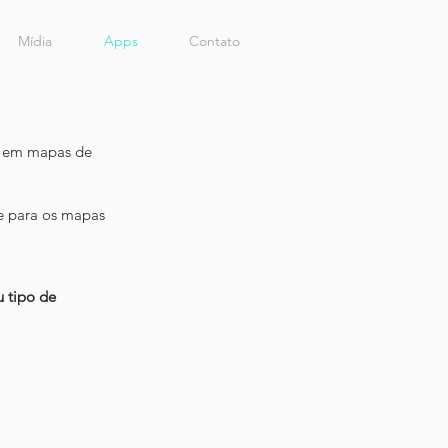
Mídia
Apps
Contato
a em mapas de
te para os mapas
 tipo de