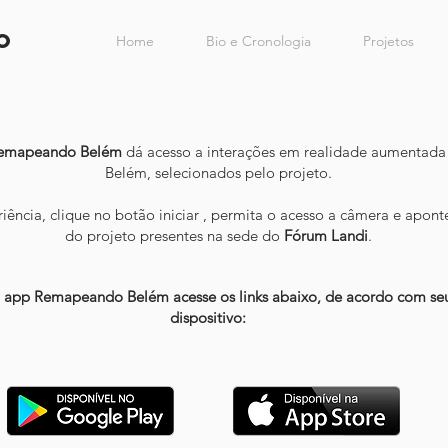
o
Home
Bio e Cronologia
Projetos
emapeando Belém
dá acesso a interações em realidade aumentad
Belém, selecionados pelo projeto.
riência, clique no botão iniciar , permita o acesso a câmera e apon
do projeto presentes na sede do
Fórum Landi
.
o app Remapeando Belém acesse os links abaixo, de acordo com seu
dispositivo: