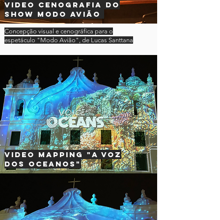
Video cenografia do
Show modo avião
Concepção visual e cenográfica para o
espetáculo "Modo Avião", de Lucas Santtana
Video mapping "A voz
dos oceanos"