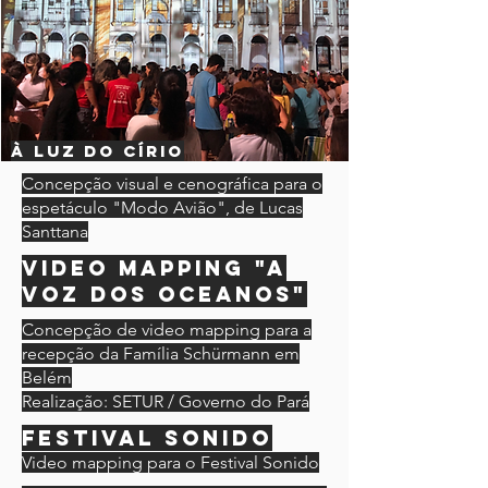
à luz do círio
Concepção visual e cenográfica para o
espetáculo "Modo Avião", de Lucas
Santtana
Video mapping "A
voz dos oceanos"
Concepção de video mapping para a
recepção da Família Schürmann em
Belém
Realização: SETUR / Governo do Pará
Festival sonido
Video mapping para o Festival Sonido